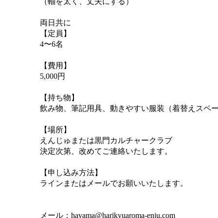
（軸を太く、丈夫にする）
両日共に
【定員】
4〜6名
【費用】
5,000円
【持ち物】
飲み物、筆記用具、動きやすい服装（着替えスペ
【場所】
えんじゅまたは黒門カルチャークラブ
決定次第、改めてご連絡いたします。
【申し込み方法】
ラインまたはメールでお願いいたします。
メール：
hayama@harikyuaroma-enju.com