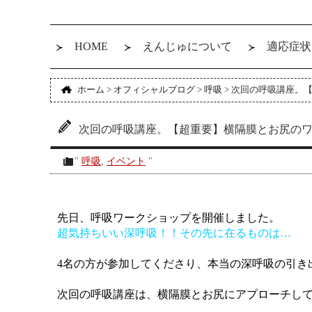
HOME
えんじゅについて
適応症状
ホーム
>
オフィシャルブログ
>
呼吸
>
次回の呼吸講座。【
次回の呼吸講座。【超重要】横隔膜とお尻のワー
"
呼吸
,
イベント
"
先日、呼吸ワークショップを開催しました。
超気持ちいい深呼吸！！その先に在るものは…
4名の方が参加してくださり、本当の深呼吸の引き
次回の呼吸講座は、横隔膜とお尻にアプローチし