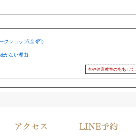
クショップ(全3回)
続かない理由
本や健康教室のああして、