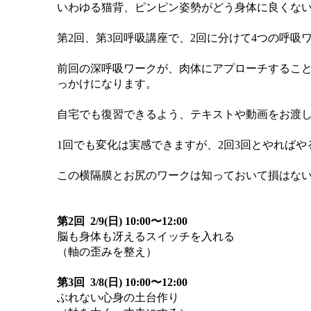
いわゆる猫背、ピンピン姿勢がどう身体に良くな
第2回、第3回呼吸講座で、2回に分けて4つの呼吸
前回の深呼吸ワークが、肉体にアプローチするこ
っかけになります。
自宅でも復習できるよう、テキストや動画をお渡
1回でも変化は実感できますが、2回3回とやれば
この横隔膜とお尻のワークは知っておいて損はな
第2回
2/9(日) 10:00〜12:00
脳も身体も冴えるスイッチを入れる
（軸の歪みを整え）
第3回
3/8(日) 10:00〜12:00
ぶれない心身の土台作り